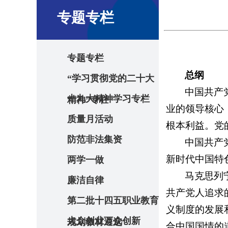
专题专栏
专题专栏
总纲
“学习贯彻党的二十大
中国共产
十九大精神学习专栏
精神”专栏
业的领导核心
质量月活动
根本利益。党
防范非法集资
中国共产
新时代中国特
两学一做
马克思列
廉洁自律
共产党人追求
第二批十四五职业教育
义制度的发展
大众创业万众创新
规划教材遴选
合中国国情的