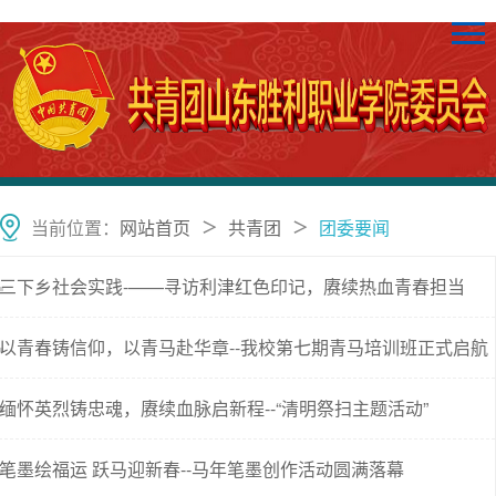
当前位置：
网站首页
共青团
团委要闻
＞
＞
三下乡社会实践-——寻访利津红色印记，赓续热血青春担当
以青春铸信仰，以青马赴华章--我校第七期青马培训班正式启航
缅怀英烈铸忠魂，赓续血脉启新程--“清明祭扫主题活动”
笔墨绘福运 跃马迎新春--马年笔墨创作活动圆满落幕