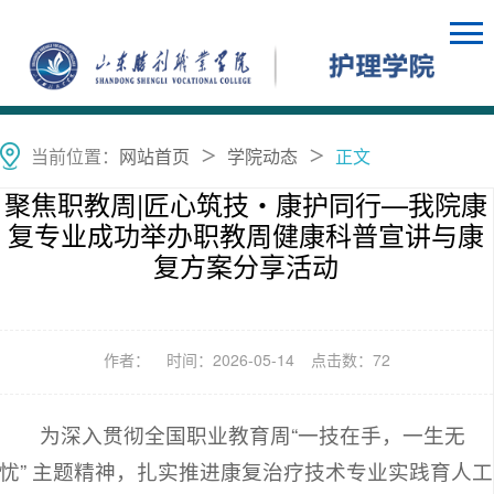
当前位置：
网站首页
学院动态
正文
＞
＞
聚焦职教周|匠心筑技・康护同行—我院康
复专业成功举办职教周健康科普宣讲与康
复方案分享活动
作者：
时间：2026-05-14
点击数：
72
为深入贯彻全国职业教育周“一技在手，一生无
忧” 主题精神，扎实推进康复治疗技术专业实践育人工