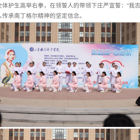
体护生高举右拳，在领誓人的带领下庄严宣誓：“我志愿
人传承南丁格尔精神的坚定信念。