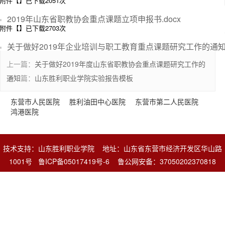
附件【
】已下载
2051
次
2019年山东省职教协会重点课题立项申报书.docx
附件【
】已下载
2703
次
关于做好2019年企业培训与职工教育重点课题研究工作的通知.
上一篇：
关于做好2019年度山东省职教协会重点课题研究工作的
通知
下一篇：
山东胜利职业学院实验报告模板
东营市人民医院
胜利油田中心医院
东营市第二人民医院
鸿港医院
技术支持：山东胜利职业学院 地址：山东省东营市经济开发区华山路
1001号
鲁ICP备05017419号-6
鲁公网安备：37050202370818