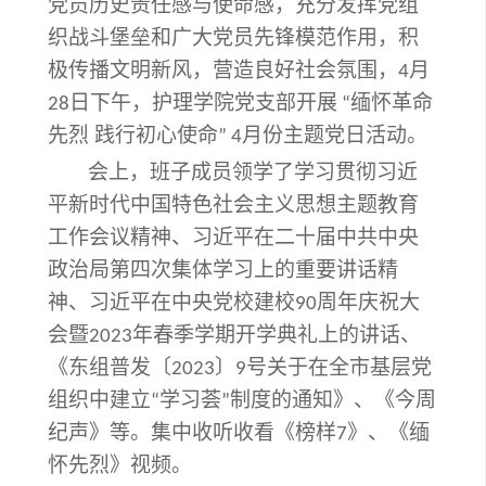
党员历史责任感与使命感，充分发挥党组
织战斗堡垒和广大党员先锋模范作用，积
极传播文明新风，营造良好社会氛围，
月
4
日下午，
护理学院党支部
开展
缅怀革命
28
“
先烈
践行初心使命
月份主题党日活动。
” 4
会上，班子成员领学了学习贯彻习近
平新时代中国特色社会主义思想主题教育
工作会议精神、习近平在二十届中共中央
政治局第四次集体学习上的重要讲话精
神、习近平在中央党校建校
周年庆祝大
90
会暨
年春季学期开学典礼上的讲话、
2023
《东组普发〔
〕
号关于在全市基层党
2023
9
组织中建立
学习荟
制度的通知》、《今周
“
”
纪声》等。集中收听收看《榜样
》、《缅
7
怀先烈》视频。