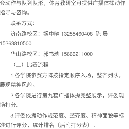
套动作与队列队形，体育教研室可提供广播体操动作
指导与咨询。
联系方式：
济南路校区：姬中晓 13255460408 陈 晨
15263810500
华山路校区：郭书璁 15666211000
（二）比赛流程
1.各学院参赛方阵按指定顺序入场，整齐列队，
展现精神风貌。
2.各学院进行第九套广播体操完整展示，评委现
场打分。
3.评委依据动作规范度、整齐度、精神面貌等标
准进行评分，统计排名（后附打分表）。