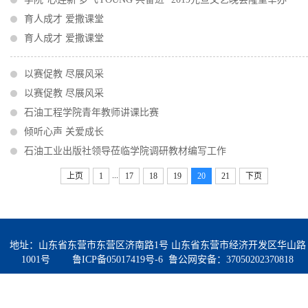
育人成才 爱撒课堂
育人成才 爱撒课堂
以赛促教 尽展风采
以赛促教 尽展风采
石油工程学院青年教师讲课比赛
倾听心声 关爱成长
石油工业出版社领导莅临学院调研教材编写工作
...
上页
1
17
18
19
20
21
下页
地址：山东省东营市东营区济南路1号 山东省东营市经济开发区华山路
1001号
鲁ICP备05017419号-6
鲁公网安备：37050202370818