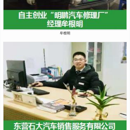
1
2
3
4
牟根明