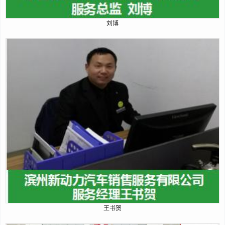
刘博
王书贺